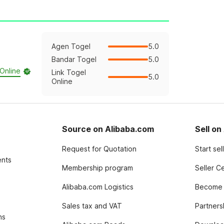
Agen Togel
5.0
Bandar Togel
5.0
 Online
Link Togel
5.0
Online
Source on Alibaba.com
Sell on
Request for Quotation
Start sel
ents
Membership program
Seller Ce
Alibaba.com Logistics
Become a
Sales tax and VAT
Partners
ns