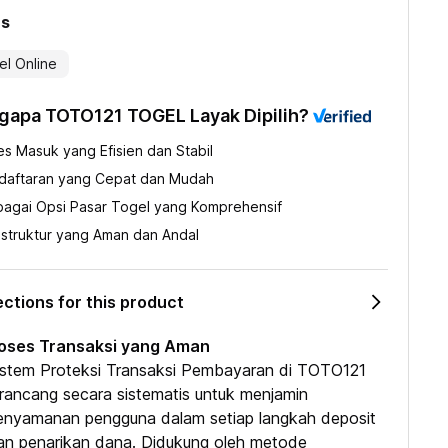
us
el Online
apa TOTO121 TOGEL Layak Dipilih?
s Masuk yang Efisien dan Stabil
daftaran yang Cepat dan Mudah
bagai Opsi Pasar Togel yang Komprehensif
astruktur yang Aman dan Andal
ections for this product
oses Transaksi yang Aman
istem Proteksi Transaksi Pembayaran di TOTO121
irancang secara sistematis untuk menjamin
enyamanan pengguna dalam setiap langkah deposit
an penarikan dana. Didukung oleh metode