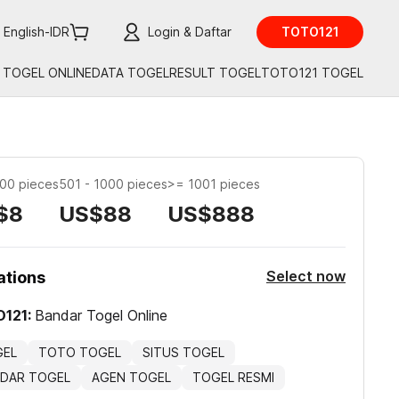
English-IDR
Login & Daftar
TOTO121
 TOGEL ONLINE
DATA TOGEL
RESULT TOGEL
TOTO121 TOGEL
500 pieces
501 - 1000 pieces
>= 1001 pieces
$8
US$88
US$888
Select now
ations
121:
Bandar Togel Online
GEL
TOTO TOGEL
SITUS TOGEL
DAR TOGEL
AGEN TOGEL
TOGEL RESMI