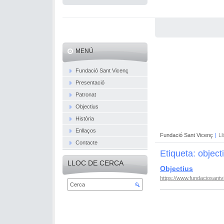
MENÚ
Fundació Sant Vicenç
Presentació
Patronat
Objectius
Història
Enllaços
Fundació Sant Vicenç
|
Ll
Contacte
Etiqueta: object
LLOC DE CERCA
Objectius
https://www.fundaciosantv