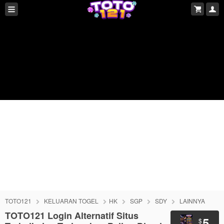
TOTO121
KELUARAN TOGEL
HK
SGP
SDY
LAINNYA
TOTO121 Login Alternatif Situs
5
$