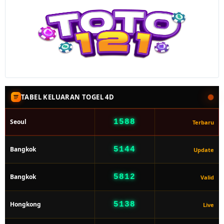
hadir
dengan
akses
login
alternatif
tercepat,
server
stabil dan
fitur game
online
TABEL KELUARAN TOGEL 4D
terlengkap
untuk
Seoul
1588
Terbaru
semua
pemain.
Bangkok
5144
Update
V
i
Bangkok
5812
Valid
e
w
l
Hongkong
5138
Live
i
c